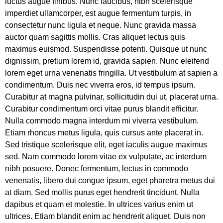
luctus augue finibus. Nunc faucibus, nibh scelerisque
imperdiet ullamcorper, est augue fermentum turpis, in
consectetur nunc ligula et neque. Nunc gravida massa
auctor quam sagittis mollis. Cras aliquet lectus quis
maximus euismod. Suspendisse potenti. Quisque ut nunc
dignissim, pretium lorem id, gravida sapien. Nunc eleifend
lorem eget urna venenatis fringilla. Ut vestibulum at sapien a
condimentum. Duis nec viverra eros, id tempus ipsum.
Curabitur at magna pulvinar, sollicitudin dui ut, placerat urna.
Curabitur condimentum orci vitae purus blandit efficitur.
Nulla commodo magna interdum mi viverra vestibulum.
Etiam rhoncus metus ligula, quis cursus ante placerat in.
Sed tristique scelerisque elit, eget iaculis augue maximus
sed. Nam commodo lorem vitae ex vulputate, ac interdum
nibh posuere. Donec fermentum, lectus in commodo
venenatis, libero dui congue ipsum, eget pharetra metus dui
at diam. Sed mollis purus eget hendrerit tincidunt. Nulla
dapibus et quam et molestie. In ultrices varius enim ut
ultrices. Etiam blandit enim ac hendrerit aliquet. Duis non